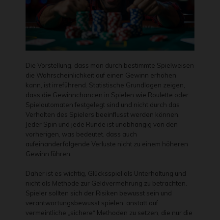
Die Vorstellung, dass man durch bestimmte Spielweisen
die Wahrscheinlichkeit auf einen Gewinn erhöhen
kann, ist irreführend. Statistische Grundlagen zeigen,
dass die Gewinnchancen in Spielen wie Roulette oder
Spielautomaten festgelegt sind und nicht durch das
Verhalten des Spielers beeinflusst werden können.
Jeder Spin und jede Runde ist unabhängig von den
vorherigen, was bedeutet, dass auch
aufeinanderfolgende Verluste nicht zu einem höheren
Gewinn führen.
Daher ist es wichtig, Glücksspiel als Unterhaltung und
nicht als Methode zur Geldvermehrung zu betrachten.
Spieler sollten sich der Risiken bewusst sein und
verantwortungsbewusst spielen, anstatt auf
vermeintliche „sichere“ Methoden zu setzen, die nur die