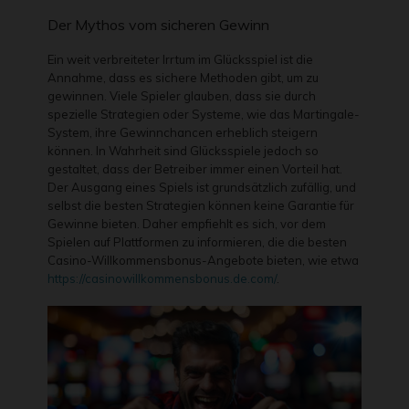
Der Mythos vom sicheren Gewinn
Ein weit verbreiteter Irrtum im Glücksspiel ist die
Annahme, dass es sichere Methoden gibt, um zu
gewinnen. Viele Spieler glauben, dass sie durch
spezielle Strategien oder Systeme, wie das Martingale-
System, ihre Gewinnchancen erheblich steigern
können. In Wahrheit sind Glücksspiele jedoch so
gestaltet, dass der Betreiber immer einen Vorteil hat.
Der Ausgang eines Spiels ist grundsätzlich zufällig, und
selbst die besten Strategien können keine Garantie für
Gewinne bieten. Daher empfiehlt es sich, vor dem
Spielen auf Plattformen zu informieren, die die besten
Casino-Willkommensbonus-Angebote bieten, wie etwa
https://casinowillkommensbonus.de.com/
.