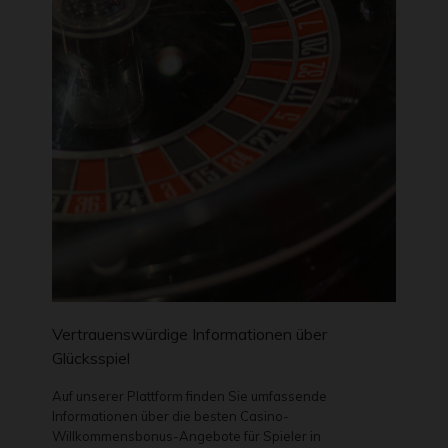
Vertrauenswürdige Informationen über
Glücksspiel
Auf unserer Plattform finden Sie umfassende
Informationen über die besten Casino-
Willkommensbonus-Angebote für Spieler in