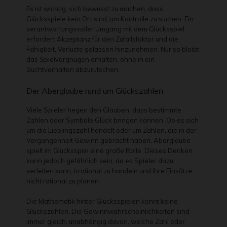
Es ist wichtig, sich bewusst zu machen, dass
Glücksspiele kein Ort sind, um Kontrolle zu suchen. Ein
verantwortungsvoller Umgang mit dem Glücksspiel
erfordert Akzeptanz für den Zufallsfaktor und die
Fähigkeit, Verluste gelassen hinzunehmen. Nur so bleibt
das Spielvergnügen erhalten, ohne in ein
Suchtverhalten abzurutschen.
Der Aberglaube rund um Glückszahlen
Viele Spieler hegen den Glauben, dass bestimmte
Zahlen oder Symbole Glück bringen können. Ob es sich
um die Lieblingszahl handelt oder um Zahlen, die in der
Vergangenheit Gewinn gebracht haben, Aberglaube
spielt im Glücksspiel eine große Rolle. Dieses Denken
kann jedoch gefährlich sein, da es Spieler dazu
verleiten kann, irrational zu handeln und ihre Einsätze
nicht rational zu planen.
Die Mathematik hinter Glücksspielen kennt keine
Glückszahlen. Die Gewinnwahrscheinlichkeiten sind
immer gleich, unabhängig davon, welche Zahl oder