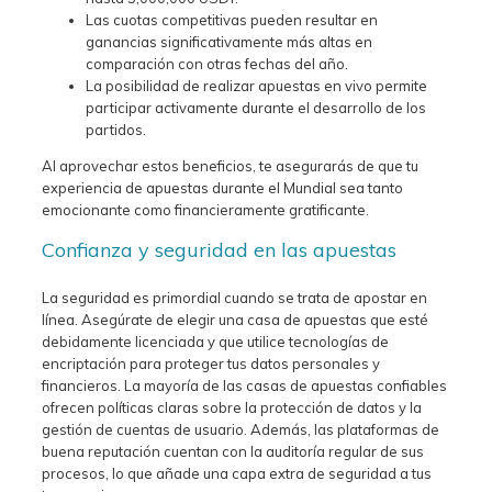
Las cuotas competitivas pueden resultar en
ganancias significativamente más altas en
comparación con otras fechas del año.
La posibilidad de realizar apuestas en vivo permite
participar activamente durante el desarrollo de los
partidos.
Al aprovechar estos beneficios, te asegurarás de que tu
experiencia de apuestas durante el Mundial sea tanto
emocionante como financieramente gratificante.
Confianza y seguridad en las apuestas
La seguridad es primordial cuando se trata de apostar en
línea. Asegúrate de elegir una casa de apuestas que esté
debidamente licenciada y que utilice tecnologías de
encriptación para proteger tus datos personales y
financieros. La mayoría de las casas de apuestas confiables
ofrecen políticas claras sobre la protección de datos y la
gestión de cuentas de usuario. Además, las plataformas de
buena reputación cuentan con la auditoría regular de sus
procesos, lo que añade una capa extra de seguridad a tus