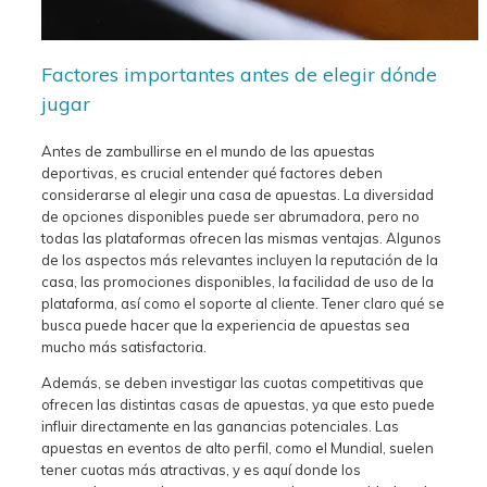
Factores importantes antes de elegir dónde
jugar
Antes de zambullirse en el mundo de las apuestas
deportivas, es crucial entender qué factores deben
considerarse al elegir una casa de apuestas. La diversidad
de opciones disponibles puede ser abrumadora, pero no
todas las plataformas ofrecen las mismas ventajas. Algunos
de los aspectos más relevantes incluyen la reputación de la
casa, las promociones disponibles, la facilidad de uso de la
plataforma, así como el soporte al cliente. Tener claro qué se
busca puede hacer que la experiencia de apuestas sea
mucho más satisfactoria.
Además, se deben investigar las cuotas competitivas que
ofrecen las distintas casas de apuestas, ya que esto puede
influir directamente en las ganancias potenciales. Las
apuestas en eventos de alto perfil, como el Mundial, suelen
tener cuotas más atractivas, y es aquí donde los