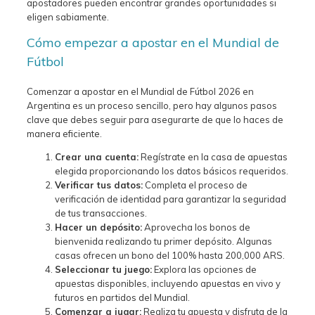
apostadores pueden encontrar grandes oportunidades si
eligen sabiamente.
Cómo empezar a apostar en el Mundial de
Fútbol
Comenzar a apostar en el Mundial de Fútbol 2026 en
Argentina es un proceso sencillo, pero hay algunos pasos
clave que debes seguir para asegurarte de que lo haces de
manera eficiente.
Crear una cuenta:
Regístrate en la casa de apuestas
elegida proporcionando los datos básicos requeridos.
Verificar tus datos:
Completa el proceso de
verificación de identidad para garantizar la seguridad
de tus transacciones.
Hacer un depósito:
Aprovecha los bonos de
bienvenida realizando tu primer depósito. Algunas
casas ofrecen un bono del 100% hasta 200,000 ARS.
Seleccionar tu juego:
Explora las opciones de
apuestas disponibles, incluyendo apuestas en vivo y
futuros en partidos del Mundial.
Comenzar a jugar:
Realiza tu apuesta y disfruta de la