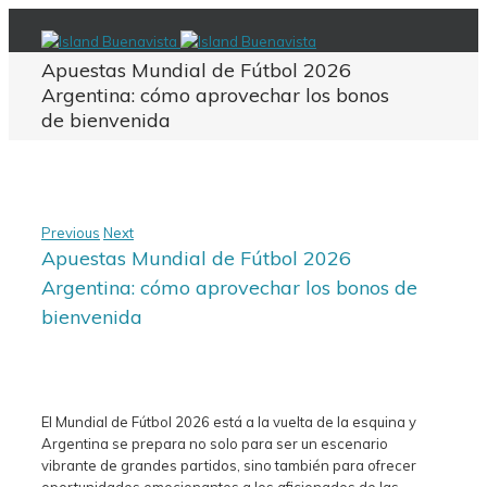
Apuestas Mundial de Fútbol 2026
Argentina: cómo aprovechar los bonos
de bienvenida
Previous
Next
Apuestas Mundial de Fútbol 2026
Argentina: cómo aprovechar los bonos de
bienvenida
El Mundial de Fútbol 2026 está a la vuelta de la esquina y
Argentina se prepara no solo para ser un escenario
vibrante de grandes partidos, sino también para ofrecer
oportunidades emocionantes a los aficionados de las